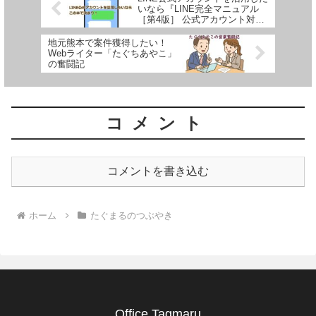
いなら『LINE完全マニュアル
［第4版］ 公式アカウント対
応』で決まり！
地元熊本で案件獲得したい！
Webライター「たぐちあやこ」
の奮闘記
コメント
コメントを書き込む
ホーム
たぐまるのつぶやき
Office Tagmaru