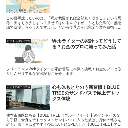
この夏手放したいのは、「私が我慢すれば全部丸く収まる」という思
考。実はもう少しずつ手放せてはいるんですが、ふとした瞬間に無意
識で我慢しちゃうんですよね。だから今季こそは完全卒業を目指しま
す。
Webライターの家計ってどうして
たぐまるのつぶやき
る？お金のプロに頼ってみた話
フリーランスWebライターが家計管理に本気で挑戦！お金のプロと取
り組んだリアルな実践記をご紹介します。
心も体もととのう新習慣！BLUE
たぐまるのつぶやき
TREEのサンドバスで極上デトッ
クス体験
熊本市西区にある【BULE TREE（ブルーツリー）】のサンドバスな
ら手軽に全身をデトックス！サンドバスに入った後は、身体の軽さを
誰もが感じるはずです！今回は6月にOPENした【BULE TREE】でサ