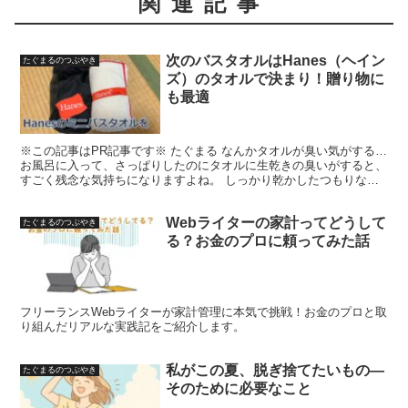
関連記事
次のバスタオルはHanes（ヘイン
たぐまるのつぶやき
ズ）のタオルで決まり！贈り物に
も最適
※この記事はPR記事です※ たぐまる なんかタオルが臭い気がする…
お風呂に入って、さっぱりしたのにタオルに生乾きの臭いがすると、
すごく残念な気持ちになりますよね。 しっかり乾かしたつもりなの
に生乾きの臭いがするのは、もしかしたらタオルの寿...
Webライターの家計ってどうして
たぐまるのつぶやき
る？お金のプロに頼ってみた話
フリーランスWebライターが家計管理に本気で挑戦！お金のプロと取
り組んだリアルな実践記をご紹介します。
私がこの夏、脱ぎ捨てたいもの―
たぐまるのつぶやき
そのために必要なこと