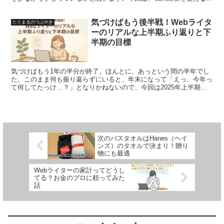
ら、初心者のWebライターさんが最速で稼ぐために必要な覚悟とマイ
ンドについてご紹介します。
気づけばもう後半戦！Webライタ
たぐまるのつぶやき
ーのリアルな上半期ふり返りと下
半期の目標
気づけばもう1年の半分が終了。ほんとに、あっという間の半年でし
た。このまま何も振り返らずにいると、年末になって「えっ、今年っ
て何してたっけ…？」となりかねないので、今回は2025年上半期を
ちょっと振り返りつつ、下半期の目標を言葉にしておこうと思いま
す。
次のバスタオルはHanes（ヘイ
ンズ）のタオルで決まり！贈り
物にも最適
Webライターの家計ってどうし
てる？お金のプロに頼ってみた
話