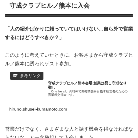
守成クラブヒルノ熊本に入会
「人の紹介ばかりに頼っていてはいけない…自ら外で営業
するにはどうすべきか？」
このように考えていたときに、お客さまから守成クラブヒ
ルノ熊本に誘われゲスト参加。
守成クラブヒルノ熊本会場 創業は易し守成なり
難し
「One for all」の精神で商売繁盛を目指す経営者のための
異業種交流会です。
hiruno.shusei-kumamoto.com
営業だけでなく、さまざまな人と話す機会を得なければな
らないな…と一念発起して入会しました。