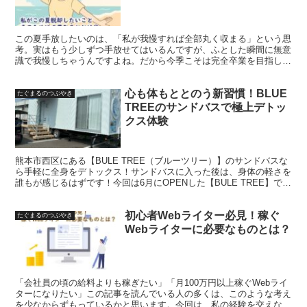
この夏手放したいのは、「私が我慢すれば全部丸く収まる」という思
考。実はもう少しずつ手放せてはいるんですが、ふとした瞬間に無意
識で我慢しちゃうんですよね。だから今季こそは完全卒業を目指しま
す。
心も体もととのう新習慣！BLUE
たぐまるのつぶやき
TREEのサンドバスで極上デトッ
クス体験
熊本市西区にある【BULE TREE（ブルーツリー）】のサンドバスな
ら手軽に全身をデトックス！サンドバスに入った後は、身体の軽さを
誰もが感じるはずです！今回は6月にOPENした【BULE TREE】でサ
ンドバス体験をしてきましたのでご紹介します。
初心者Webライター必見！稼ぐ
たぐまるのつぶやき
Webライターに必要なものとは？
「会社員の頃の給料よりも稼ぎたい」「月100万円以上稼ぐWebライ
ターになりたい」この記事を読んでいる人の多くは、このような考え
を少なからずもっているかと思います。今回は、私の経験を交えなが